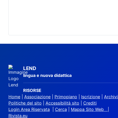
LEND
lingua e nuova didattica
RISORSE
Home
|
Associazione
|
Primopiano
|
Iscrizione
|
Archiv
Politiche del sito
|
Accessibilità sito
|
Crediti
Login Area Riservata
|
Cerca
|
Mappa Sito Web |
Rivista.eu