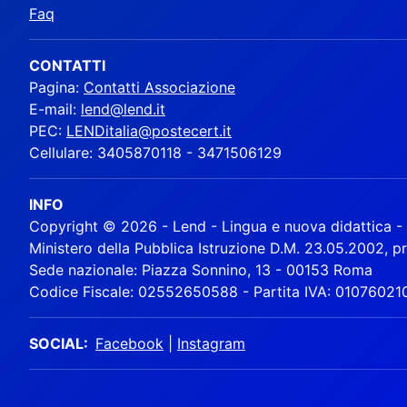
Faq
CONTATTI
Pagina:
Contatti Associazione
E-mail:
lend@lend.it
PEC:
LENDitalia@postecert.it
Cellulare: 3405870118 - 3471506129
INFO
Copyright © 2026 - Lend - Lingua e nuova didattica - A
Ministero della Pubblica Istruzione D.M. 23.05.2002, p
Sede nazionale: Piazza Sonnino, 13 - 00153 Roma
Codice Fiscale: 02552650588 - Partita IVA: 01076021
SOCIAL:
Facebook
|
Instagram