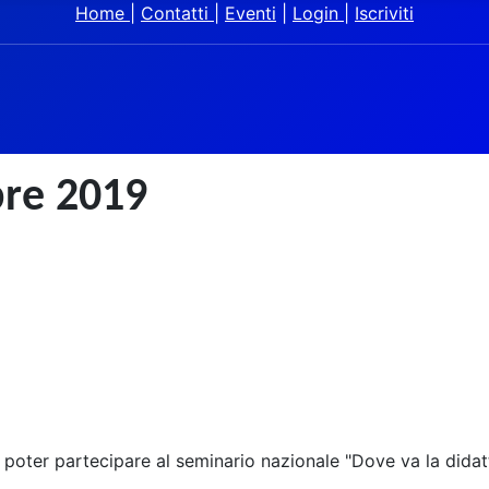
Home
|
Contatti
|
Eventi
|
Login
|
Iscriviti
bre 2019
poter partecipare al seminario nazionale "Dove va la didatt