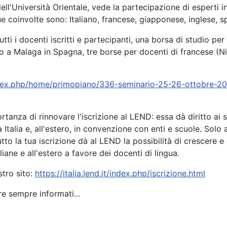
ell'Università Orientale, vede la partecipazione di esperti i
gue coinvolte sono: Italiano, francese, giapponese, inglese,
tutti i docenti iscritti e partecipanti, una borsa di studio 
lo a Malaga in Spagna, tre borse per docenti di francese (N
t/index.php/home/primopiano/336-seminario-25-26-ottobre-20
tanza di rinnovare l'iscrizione al LEND: essa dà diritto ai so
Italia e, all'estero, in convenzione con enti e scuole. Solo ai
utto la tua iscrizione dà al LEND la possibilità di crescere 
aliane e all'estero a favore dei docenti di lingua.
stro sito:
https://italia.lend.it/index.php/iscrizione.html
re sempre informati...