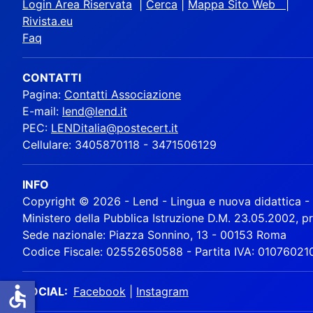
Login Area Riservata
|
Cerca
|
Mappa Sito Web |
Rivista.eu
Faq
CONTATTI
Pagina:
Contatti Associazione
E-mail:
lend@lend.it
PEC:
LENDitalia@postecert.it
Cellulare: 3405870118 - 3471506129
INFO
Copyright © 2026 - Lend - Lingua e nuova didattica - A
Ministero della Pubblica Istruzione D.M. 23.05.2002, p
Sede nazionale: Piazza Sonnino, 13 - 00153 Roma
Codice Fiscale: 02552650588 - Partita IVA: 01076021
accessible
SOCIAL:
Facebook
|
Instagram