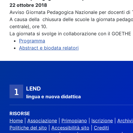
22 ottobre 2018
Avviso Giornata Pedagogica Nazionale per docenti di 
A causa della chiusura delle scuole la giornata pedagog
centrale), ore 10.
La giornata si svolge in collaborazione con il GOETHE IN
Programma
Abstract e biodata relatori
LEND
lingua e nuova didattica
RISORSE
Home
|
Associazione
|
Primopiano
|
Iscrizione
|
Archiv
Politiche del sito
|
Accessibilità sito
|
Crediti