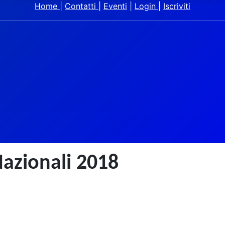
Home
|
Contatti
|
Eventi
|
Login
|
Iscriviti
azionali 2018