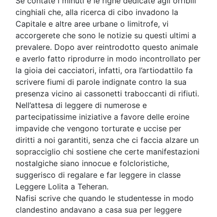
Se contate i minuti e le righe dedicate agli orribili
cinghiali che, alla ricerca di cibo invadono la
Capitale e altre aree urbane o limitrofe, vi
accorgerete che sono le notizie su questi ultimi a
prevalere. Dopo aver reintrodotto questo animale
e averlo fatto riprodurre in modo incontrollato per
la gioia dei cacciatori, infatti, ora l’artiodattilo fa
scrivere fiumi di parole indignate contro la sua
presenza vicino ai cassonetti traboccanti di rifiuti.
Nell’attesa di leggere di numerose e
partecipatissime iniziative a favore delle eroine
impavide che vengono torturate e uccise per
diritti a noi garantiti, senza che ci faccia alzare un
sopracciglio chi sostiene che certe manifestazioni
nostalgiche siano innocue e folcloristiche,
suggerisco di regalare e far leggere in classe
Leggere Lolita a Teheran.
Nafisi scrive che quando le studentesse in modo
clandestino andavano a casa sua per leggere