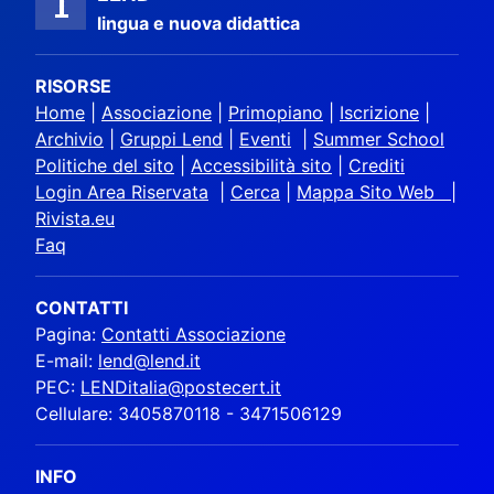
lingua e nuova didattica
RISORSE
Home
|
Associazione
|
Primopiano
|
Iscrizione
|
Archivio
|
Gruppi Lend
|
Eventi
|
Summer School
Politiche del sito
|
Accessibilità sito
|
Crediti
Login Area Riservata
|
Cerca
|
Mappa Sito Web |
Rivista.eu
Faq
CONTATTI
Pagina:
Contatti Associazione
E-mail:
lend@lend.it
PEC:
LENDitalia@postecert.it
Cellulare: 3405870118 - 3471506129
INFO