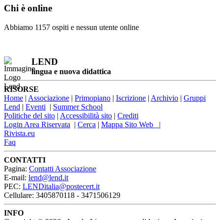
Chi è online
Abbiamo 1157 ospiti e nessun utente online
LEND
lingua e nuova didattica
RISORSE
Home
|
Associazione
|
Primopiano
|
Iscrizione
|
Archivio
|
Gruppi
Lend
|
Eventi
|
Summer School
Politiche del sito
|
Accessibilità sito
|
Crediti
Login Area Riservata
|
Cerca
|
Mappa Sito Web |
Rivista.eu
Faq
CONTATTI
Pagina:
Contatti Associazione
E-mail:
lend@lend.it
PEC:
LENDitalia@postecert.it
Cellulare: 3405870118 - 3471506129
INFO