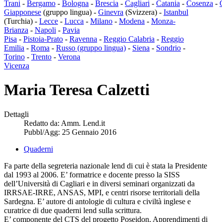
Trani
-
Bergamo
-
Bologna
-
Brescia
-
Cagliari
-
Catania
-
Cosenza
-
Giapponese
(gruppo lingua) -
Ginevra
(Svizzera) -
Istanbul
(Turchia) -
Lecce
-
Lucca
-
Milano
-
Modena
-
Monza-
Brianza
-
Napoli
-
Pavia
Pisa
-
Pistoia-Prato
-
Ravenna
-
Reggio Calabria
-
Reggio
Emilia
-
Roma
-
Russo (gruppo lingua)
-
Siena
-
Sondrio
-
Torino
-
Trento
-
Verona
Vicenza
Maria Teresa Calzetti
Dettagli
Redatto da:
Amm. Lend.it
Pubbl/Agg: 25 Gennaio 2016
Quaderni
Fa parte della segreteria nazionale lend di cui è stata la Presidente
dal 1993 al 2006. E’ formatrice e docente presso la SISS
dell’Università di Cagliari e in diversi seminari organizzati da
IRRSAE-IRRE, ANSAS, MPI, e centri risorse territoriali della
Sardegna. E’ autore di antologie di cultura e civiltà inglese e
curatrice di due quaderni lend sulla scrittura.
E’ componente del CTS del progetto Poseidon, Apprendimenti di