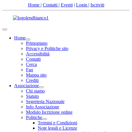
Precedente
Precedente
successivo
successivo
Home
|
Contatti
|
Eventi
|
Login
|
Iscriviti
Home
Primopiano
Privacy e Politiche sito
Accessibilità
Contatti
Cerca
Faq
Mappa sito
Crediti
Associazione
Chi siamo
Statuto
Segreteria Nazionale
Info Associazione
Modulo Iscrizione online
Politiche
Termini e Condizioni
Note legali e Licenze