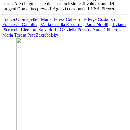
base - Area linguistica e della commissione di valutazione dei
progetti Comenius presso l’Agenzia nazionale LLP di Firenze.
Franca Quartapelle
-
Maria Teresa Calzetti
-
Edvige Costanzo
-
Francesca Gattullo
-
Maria Cecilia Rizzardi
-
Paola Nobili
-
Tiziano
Pierucci
-
Eleonora Salvadori
-
Graziella Pozzo
-
Anna Ciliberti
-
Maria Teresa Prat Zagrebelsky