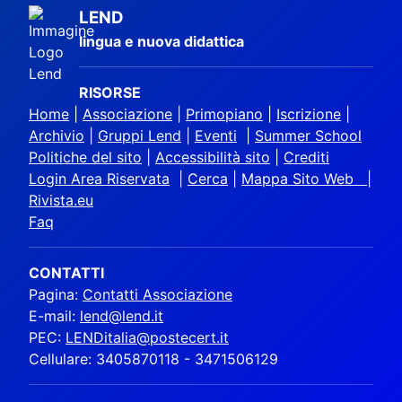
LEND
lingua e nuova didattica
RISORSE
Home
|
Associazione
|
Primopiano
|
Iscrizione
|
Archivio
|
Gruppi Lend
|
Eventi
|
Summer School
Politiche del sito
|
Accessibilità sito
|
Crediti
Login Area Riservata
|
Cerca
|
Mappa Sito Web |
Rivista.eu
Faq
CONTATTI
Pagina:
Contatti Associazione
E-mail:
lend@lend.it
PEC:
LENDitalia@postecert.it
Cellulare: 3405870118 - 3471506129