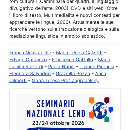
rom culturali (Camminare per quadri. Il linguaggio
divulgativo dell’arte, 2003), DVD e siti web (Oltre
il libro di testo. Multimedialità e nuovi contesti per
apprendere le lingue, 2006). Attualmente le sue
ricerche vertono sulla traduzione dialogica e sulla
mediazione linguistica in ambito scolastico.
Franca Quartapelle
-
Maria Teresa Calzetti
-
Edvige Costanzo
-
Francesca Gattullo
-
Maria
Cecilia Rizzardi
-
Paola Nobili
-
Tiziano Pierucci
-
Eleonora Salvadori
-
Graziella Pozzo
-
Anna
Ciliberti
-
Maria Teresa Prat Zagrebelsky