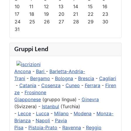
e
e
e
e
10
11
12
13
14
15
16
d
d
s
s
17
18
19
20
21
22
23
e
e
s
s
24
25
26
27
28
29
30
n
n
i
i
31
t
t
v
v
e
e
o
o
Gruppi Lend
Ancona
-
Bari
-
Barletta-Andria-
Trani
-
Bergamo
-
Bologna
-
Brescia
-
Cagliari
-
Catania
-
Cosenza
-
Cuneo
-
Ferrara
-
Firen
ze
-
Frosinone
Giapponese
(gruppo lingua) -
Ginevra
(Svizzera) -
Istanbul
(Turchia)
-
Lecce
-
Lucca
-
Milano
-
Modena
-
Monza-
Brianza
-
Napoli
-
Pavia
Pisa
-
Pistoia-Prato
-
Ravenna
-
Reggio