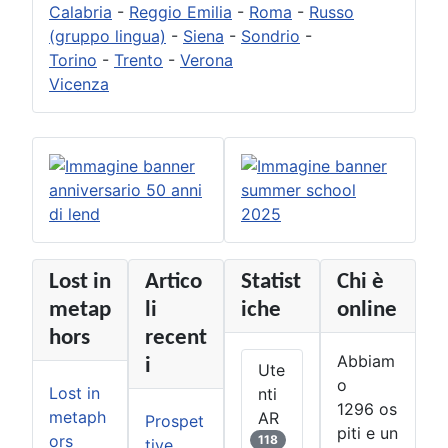
Calabria
-
Reggio Emilia
-
Roma
-
Russo
(gruppo lingua)
-
Siena
-
Sondrio
-
Torino
-
Trento
-
Verona
Vicenza
Lost in
Artico
Statist
Chi è
metap
li
iche
online
hors
recent
Abbiam
i
Ute
o
Lost in
nti
1296 os
metaph
AR
Prospet
piti e un
ors
118
tive