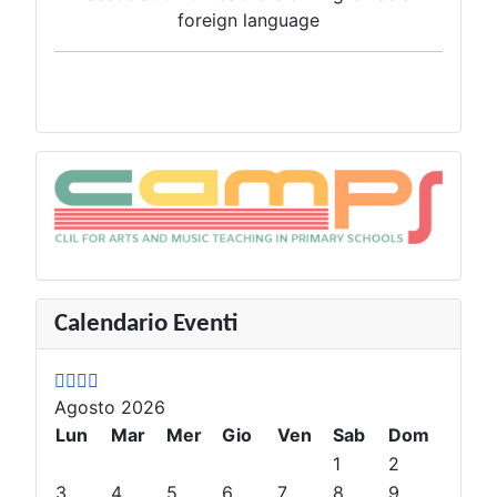
foreign language
A
M
A
M
Calendario Eventi
n
e
n
e
n
s
n
s
o
e
o
e
Agosto 2026
P
P
s
s
r
Lun
r
u
u
Mar
Mer
Gio
Ven
Sab
Dom
e
e
c
c
1
2
c
c
c
c
3
4
5
6
7
8
9