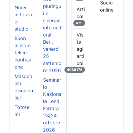
Socio
pluringu
Nuovi
Arti
online
i e
indirizzi
coli
sinergie
di
475
intercult
studio
Visi
urali.
Buon
te
Bari,
inizio e
agli
venerdì
felice
arti
25
confusi
coli
settemb
one
4089176
re 2026
Masoch
Seminar
isti
io
discalcu
Naziona
lici
le Lend,
Totote
Ferrara
mi
23/24
ottobre
2026