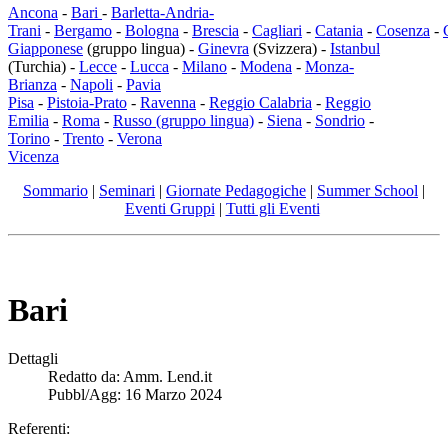
Ancona
-
Bari
-
Barletta-Andria-
Trani
-
Bergamo
-
Bologna
-
Brescia
-
Cagliari
-
Catania
-
Cosenza
-
Giapponese
(gruppo lingua) -
Ginevra
(Svizzera) -
Istanbul
(Turchia) -
Lecce
-
Lucca
-
Milano
-
Modena
-
Monza-
Brianza
-
Napoli
-
Pavia
Pisa
-
Pistoia-Prato
-
Ravenna
-
Reggio Calabria
-
Reggio
Emilia
-
Roma
-
Russo (gruppo lingua)
-
Siena
-
Sondrio
-
Torino
-
Trento
-
Verona
Vicenza
Sommario
|
Seminari
|
Giornate Pedagogiche
|
Summer School
|
Eventi Gruppi
|
Tutti gli Eventi
Bari
Dettagli
Redatto da:
Amm. Lend.it
Pubbl/Agg: 16 Marzo 2024
Referenti: