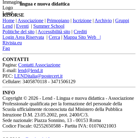
lingua e nuova didattica
RISORSE
Home
|
Associazione
|
Primopiano
|
Iscrizione
|
Archivio
|
Gruppi
Lend
|
Eventi
|
Summer School
Politiche del sito
|
Accessibilità sito
|
Crediti
Login Area Riservata
|
Cerca
|
Mappa Sito Web |
Rivista.eu
Faq
CONTATTI
Pagina:
Contatti Associazione
E-mail:
lend@lend.it
PEC:
LENDitalia@postecert.it
Cellulare: 3405870118 - 3471506129
INFO
Copyright © 2026 - Lend - Lingua e nuova didattica - Associazione
Professionale qualificata per la formazione del personale della
Scuola ufficialmente riconosciuta dal Ministero della Pubblica
Istruzione D.M. 23.05.2002, prot. 2400/C/3.
Sede nazionale: Piazza Sonnino, 13 - 00153 Roma
Codice Fiscale: 02552650588 - Partita IVA: 01076021003