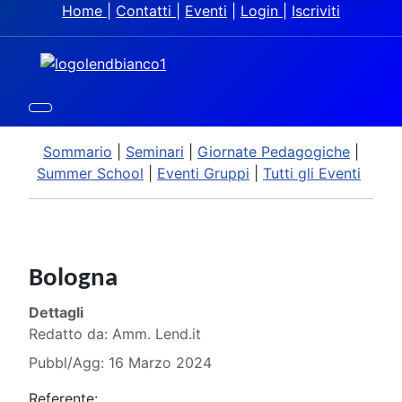
Home
|
Contatti
|
Eventi
|
Login
|
Iscriviti
Sommario
|
Seminari
|
Giornate Pedagogiche
|
Summer School
|
Eventi Gruppi
|
Tutti gli Eventi
Bologna
Dettagli
Redatto da:
Amm. Lend.it
Pubbl/Agg: 16 Marzo 2024
Referente: