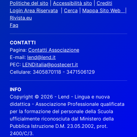
Politiche del sito
|
Accessibilità sito
|
Crediti
Login Area Riservata
|
Cerca
|
Mappa Sito Web |
Rivista.eu
Faq
CONTATTI
Pagina:
Contatti Associazione
E-mail:
lend@lend.it
PEC:
LENDitalia@postecert.it
Cellulare: 3405870118 - 3471506129
INFO
Copyright © 2026 - Lend - Lingua e nuova
didattica - Associazione Professionale qualificata
per la formazione del personale della Scuola
ufficialmente riconosciuta dal Ministero della
Pubblica Istruzione D.M. 23.05.2002, prot.
2400/C/3.