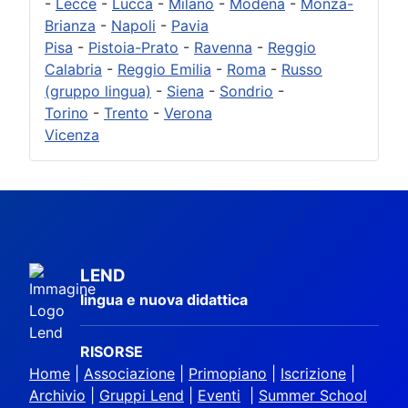
-
Lecce
-
Lucca
-
Milano
-
Modena
-
Monza-
Brianza
-
Napoli
-
Pavia
Pisa
-
Pistoia-Prato
-
Ravenna
-
Reggio
Calabria
-
Reggio Emilia
-
Roma
-
Russo
(gruppo lingua)
-
Siena
-
Sondrio
-
Torino
-
Trento
-
Verona
Vicenza
LEND
lingua e nuova didattica
RISORSE
Home
|
Associazione
|
Primopiano
|
Iscrizione
|
Archivio
|
Gruppi Lend
|
Eventi
|
Summer School