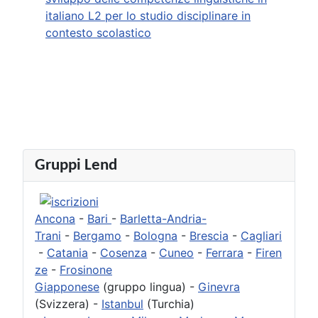
italiano L2 per lo studio disciplinare in
contesto scolastico
Gruppi Lend
Ancona
-
Bari
-
Barletta-Andria-
Trani
-
Bergamo
-
Bologna
-
Brescia
-
Cagliari
-
Catania
-
Cosenza
-
Cuneo
-
Ferrara
-
Firen
ze
-
Frosinone
Giapponese
(gruppo lingua) -
Ginevra
(Svizzera) -
Istanbul
(Turchia)