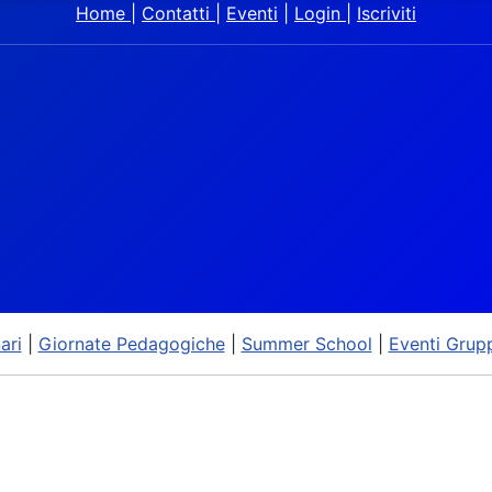
Home
|
Contatti
|
Eventi
|
Login
|
Iscriviti
ari
|
Giornate Pedagogiche
|
Summer School
|
Eventi Grup