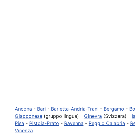
Ancona
-
Bari
-
Barletta-Andria-Trani
-
Bergamo
-
Bo
Giapponese
(gruppo lingua) -
Ginevra
(Svizzera) -
I
Pisa
-
Pistoia-Prato
-
Ravenna
-
Reggio Calabria
-
Re
Vicenza