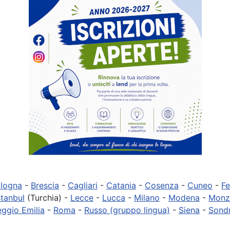
logna
-
Brescia
-
Cagliari
-
Catania
-
Cosenza
-
Cuneo
-
Fe
stanbul
(Turchia) -
Lecce
-
Lucca
-
Milano
-
Modena
-
Monz
ggio Emilia
-
Roma
-
Russo (gruppo lingua)
-
Siena
-
Sond