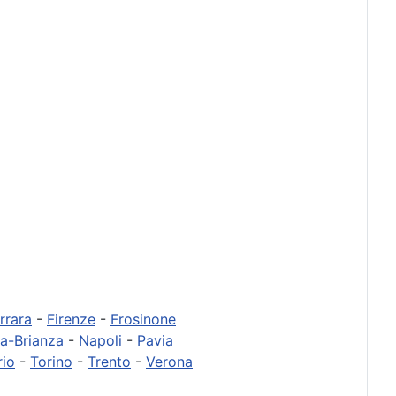
rrara
-
Firenze
-
Frosinone
a-Brianza
-
Napoli
-
Pavia
rio
-
Torino
-
Trento
-
Verona