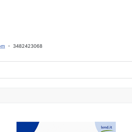
com
- 3482423068