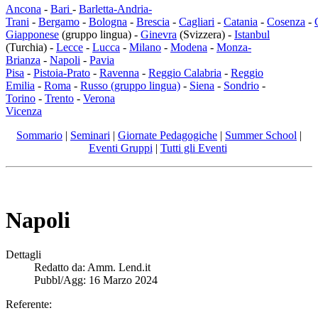
Ancona
-
Bari
-
Barletta-Andria-
Trani
-
Bergamo
-
Bologna
-
Brescia
-
Cagliari
-
Catania
-
Cosenza
-
Giapponese
(gruppo lingua) -
Ginevra
(Svizzera) -
Istanbul
(Turchia) -
Lecce
-
Lucca
-
Milano
-
Modena
-
Monza-
Brianza
-
Napoli
-
Pavia
Pisa
-
Pistoia-Prato
-
Ravenna
-
Reggio Calabria
-
Reggio
Emilia
-
Roma
-
Russo (gruppo lingua)
-
Siena
-
Sondrio
-
Torino
-
Trento
-
Verona
Vicenza
Sommario
|
Seminari
|
Giornate Pedagogiche
|
Summer School
|
Eventi Gruppi
|
Tutti gli Eventi
Napoli
Dettagli
Redatto da:
Amm. Lend.it
Pubbl/Agg: 16 Marzo 2024
Referente: