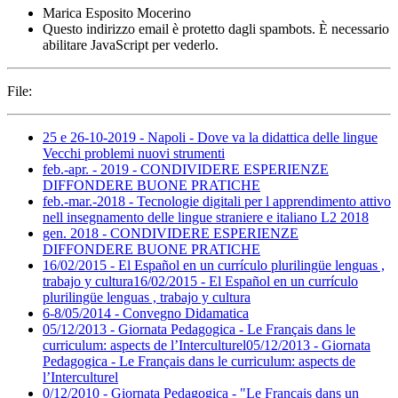
Marica Esposito Mocerino
Questo indirizzo email è protetto dagli spambots. È necessario
abilitare JavaScript per vederlo.
File:
25 e 26-10-2019 - Napoli - Dove va la didattica delle lingue
Vecchi problemi nuovi strumenti
feb.-apr. - 2019 - CONDIVIDERE ESPERIENZE
DIFFONDERE BUONE PRATICHE
feb.-mar.-2018 - Tecnologie digitali per l apprendimento attivo
nell insegnamento delle lingue straniere e italiano L2 2018
gen. 2018 - CONDIVIDERE ESPERIENZE
DIFFONDERE BUONE PRATICHE
16/02/2015 - El Español en un currículo plurilingüe lenguas ,
trabajo y cultura16/02/2015 - El Español en un currículo
plurilingüe lenguas , trabajo y cultura
6-8/05/2014 - Convegno Didamatica
05/12/2013 - Giornata Pedagogica - Le Français dans le
curriculum: aspects de l’Interculturel05/12/2013 - Giornata
Pedagogica - Le Français dans le curriculum: aspects de
l’Interculturel
0/12/2010 - Giornata Pedagogica - "Le Français dans un