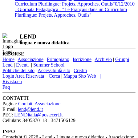
Curriculum Plurilingue: Projets, Approches, Outils"0/12/2010
- Giornata Pedagogica - "Le Français dans un Curriculum
Plurilingue: Projets, Approches, Outils"
LEND
lingua e nuova didattica
RISORSE
Home
|
Associazione
|
Primopiano
|
Iscrizione
|
Archivio
|
Gruppi
Lend
|
Eventi
|
Summer School
Politiche del sito
|
Accessibilità sito
|
Crediti
Login Area Riservata
|
Cerca
|
Mappa Sito Web |
Rivista.eu
Faq
CONTATTI
Pagina:
Contatti Associazione
E-mail:
lend@lend.it
PEC:
LENDitalia@postecert.it
Cellulare: 3405870118 - 3471506129
INFO
Copyright © 2026 - Lend - Lingua e nuova didattica - Associazione